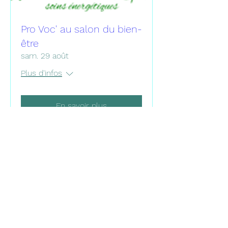
Pro Voc' au salon du bien-
être
sam. 29 août
Plus d'infos
En savoir plus
0766014001
©2020 par Trêve - Hélène Delmas
Organisme de formation déclarée sous le numéro :
93040108404
Siret :
508 591- 401- 00031
Référentiel de Naissance®, marque déposée et